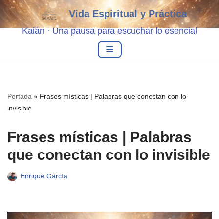
Vida Espiritual y Práctica
Saltar
Kaián · Una pausa para escuchar lo esencial
al
contenido
Portada
»
Frases místicas | Palabras que conectan con lo
invisible
Frases místicas | Palabras
que conectan con lo invisible
Enrique García