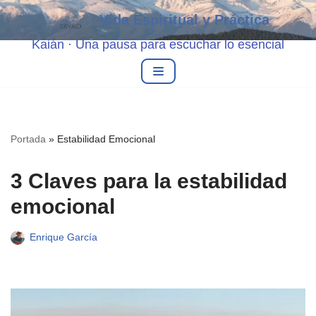
Vida Espiritual y Práctica
Saltar
Kaián · Una pausa para escuchar lo esencial
al
contenido
Portada
»
Estabilidad Emocional
3 Claves para la estabilidad
emocional
Enrique García