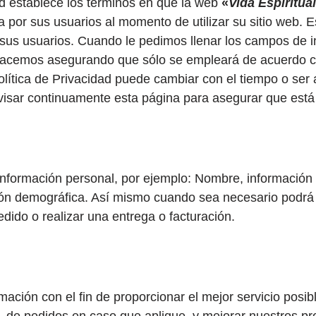
ad establece los términos en que la web
«
Vida Espiritua
 por sus usuarios al momento de utilizar su sitio web.
 sus usuarios. Cuando le pedimos llenar los campos de i
o hacemos asegurando que sólo se empleará de acuerdo c
ítica de Privacidad puede cambiar con el tiempo o ser a
sar continuamente esta página para asegurar que está
información personal, por ejemplo: Nombre, información
ión demográfica. Así mismo cuando sea necesario podrá 
dido o realizar una entrega o facturación.
mación con el fin de proporcionar el mejor servicio posib
, de pedidos en caso que aplique, y mejorar nuestros pro