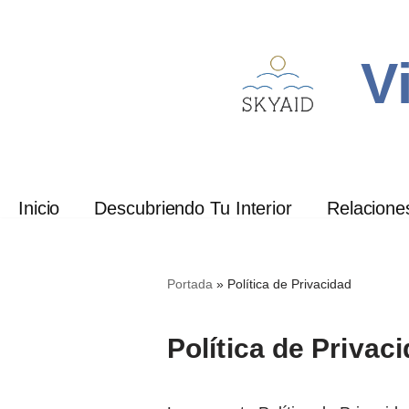
Saltar
V
al
contenido
Inicio
Descubriendo Tu Interior
Relacione
Portada
»
Política de Privacidad
Política de Privac