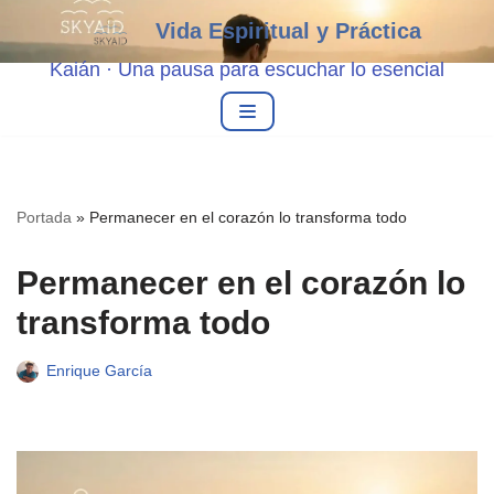
Vida Espiritual y Práctica
Saltar
Kaián · Una pausa para escuchar lo esencial
al
contenido
Portada
»
Permanecer en el corazón lo transforma todo
Permanecer en el corazón lo
transforma todo
Enrique García